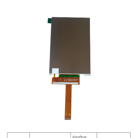
इंटरफ़ेस