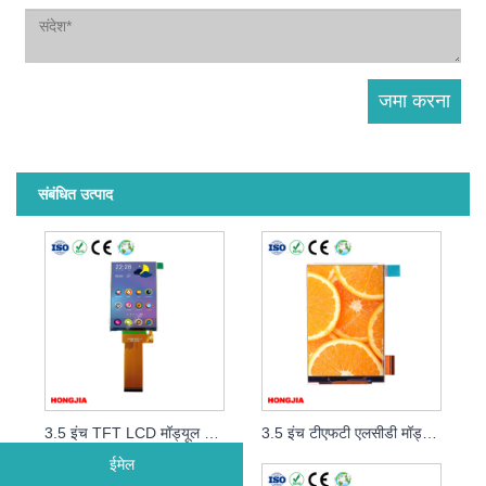
संबंधित उत्पाद
3.5 इंच TFT LCD मॉड्यूल 40pin हाइलाइट करें
3.5 इंच टीएफटी एलसीडी मॉड्यूल वाइड वाइडिंग एंगल
ईमेल