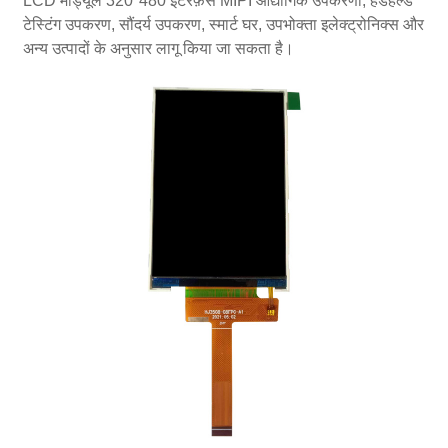
LCD मॉड्यूल 320*480 इंटरफ़ेस MIPI औद्योगिक उपकरणों, हैंडहेल्ड
टेस्टिंग उपकरण, सौंदर्य उपकरण, स्मार्ट घर, उपभोक्ता इलेक्ट्रोनिक्स और
अन्य उत्पादों के अनुसार लागू किया जा सकता है।