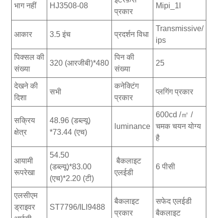
भाग नहीं
HJ3508-08
Mipi_1l
प्रकार
Transmissive/
आकार
3.5 इंच
प्रदर्शन विधा
ips
पिक्सल की
पिन की
320 (आरजीबी)*480
25
संख्या
संख्या
देखने की
कनेक्टिंग
सभी
प्लगिंग प्रकार
दिशा
प्रकार
600cd /㎡ /
सक्रिय
48.96 (डब्ल्यू)
luminance
चमक चयन योग्य
क्षेत्र
*73.44 (एच)
है
54.50
आयामी
बैकलाइट
(डब्ल्यू)*83.00
6 पीसी
रूपरेखा
एलईडी
(एच)*2.20 (टी)
एलसीएम
बैकलाइट
सफेद एलईडी
ड्राइवर
ST7796/ILI9488
प्रकार
बैकलाइट