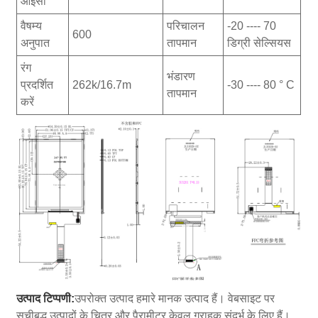
आईसी
वैषम्य
परिचालन
-20 ---- 70
600
अनुपात
तापमान
डिग्री सेल्सियस
रंग
भंडारण
प्रदर्शित
262k/16.7m
-30 ---- 80 ° C
तापमान
करें
उत्पाद टिप्पणी:
उपरोक्त उत्पाद हमारे मानक उत्पाद हैं। वेबसाइट पर
सूचीबद्ध उत्पादों के चित्र और पैरामीटर केवल ग्राहक संदर्भ के लिए हैं।