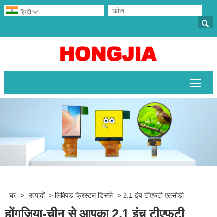
हिन्दी


मुख्य 
घर
>
उत्पादों
>
लिक्विड क्रिस्टल डिस्प्ले
>
2.1 इंच टीएफटी एलसीडी
होंगजिया-चीन से आपका 2.1 इंच टीएफटी