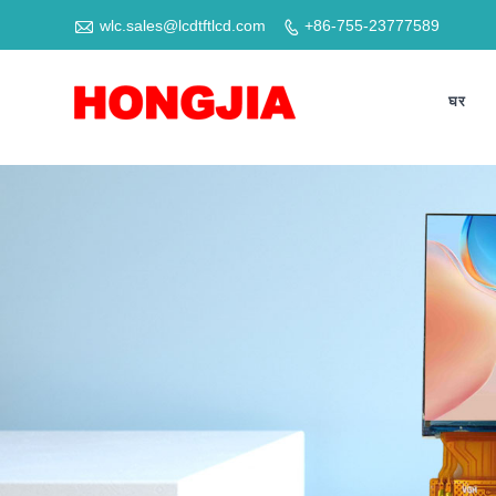

wlc.sales@lcdtftlcd.com
+86-755-23777589

घर