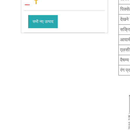
पिक्स
देखने
सभी नए उत्पाद
सक्रिय
आयामी
एलसी
वैषम्
रंग प्