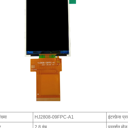
ंख्या
HJ2808-09FPC-A1
इंटरफ़ेस प्
र
2.8 इंच
प्रदर्शन मोड