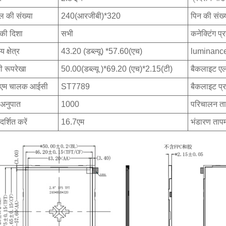
ेल की संख्या
240(आरजीबी)*320
पिन की संख्
 की दिशा
सभी
कनेक्टिंग प्
 क्षेत्र
43.20 (डब्ल्यू) *57.60(एच)
luminanc
 रूपरेखा
50.00(डब्ल्यू )*69.20 (एच)*2.15(टी)
बैकलाइट ए
एम चालक आईसी
ST7789
बैकलाइट प्
य अनुपात
1000
परिचालन त
रदर्शित करें
16.7एम
भंडारण ताप