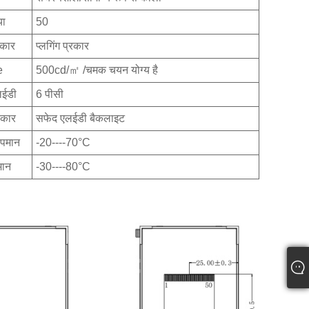
या
50
रकार
प्लगिंग प्रकार
e
500cd/㎡ /चमक चयन योग्य है
लईडी
6 पीसी
रकार
सफेद एलईडी बैकलाइट
ापमान
-20----70°C
मान
-30----80°C