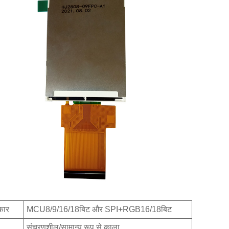
रकार
MCU8/9/16/18बिट और SPI+RGB16/18बिट
संचरणशील/सामान्य रूप से काला