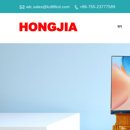

wlc.sales@lcdtftlcd.com
+86-755-23777589

घर