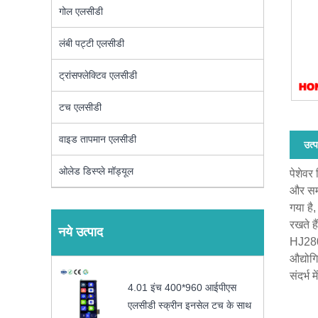
गोल एलसीडी
लंबी पट्टी एलसीडी
ट्रांसफ्लेक्टिव एलसीडी
टच एलसीडी
वाइड तापमान एलसीडी
उत्प
ओलेड डिस्प्ले मॉड्यूल
पेशेवर
और समय
गया है
रखते ह
नये उत्पाद
HJ2808
औद्योग
संदर्भ
4.01 इंच 400*960 आईपीएस
एलसीडी स्क्रीन इनसेल टच के साथ